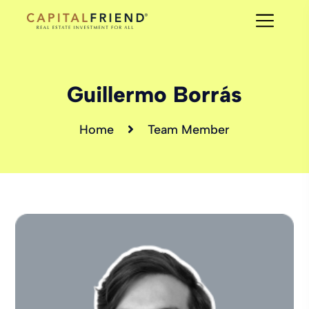
Guillermo Borrás
Home
Team Member